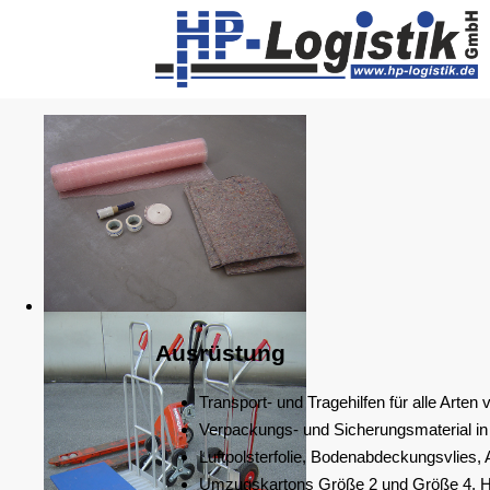
Ausrüstung
Transport- und Tragehilfen für alle Arte
Verpackungs- und Sicherungsmaterial in
Luftpolsterfolie, Bodenabdeckungsvlies
Umzugskartons Größe 2 und Größe 4, Hä